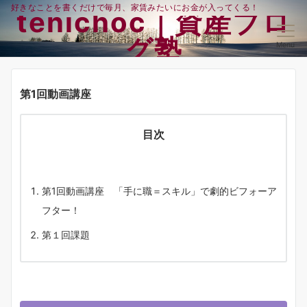
好きなことを書くだけで毎月、家賃みたいにお金が入ってくる！
tenichoc｜資産ブロ
グ塾
Menu
第1回動画講座
目次
第1回動画講座 「手に職＝スキル」で劇的ビフォーア
フター！
第１回課題