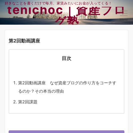
好きなことを書くだけで毎月、家賃みたいにお金が入ってくる！
tenichoc｜資産ブロ
グ塾
Menu
第2回動画講座
目次
第2回動画講座 なぜ資産ブログの作り方をコーチす
るのか？その本当の理由
第2回課題