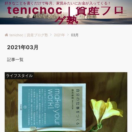
好きなことを書くだけで毎月、家賃みたいにお金が入ってくる！
tenichoc｜資産ブロ
グ塾
Menu
tenichoc｜資産ブログ塾
2021年
03月
2021年03月
記事一覧
ライフスタイル