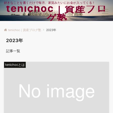
好きなことを書くだけで毎月、家賃みたいにお金が入ってくる！
tenichoc｜資産ブロ
グ塾
Menu
tenichoc｜資産ブログ塾
2023年
2023年
記事一覧
tenichocとは